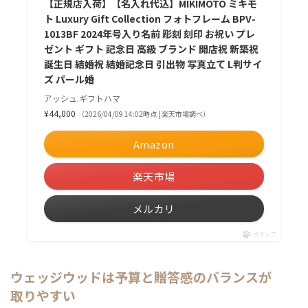
【正規店入荷】【名入れ代込】MIKIMOTO ミキモ
ト Luxury Gift Collection フォトフレーム BPV-
1013BF 2024年号入り名前 彫刻 刻印 お祝い プレ
ゼント ギフト 記念日 高級 ブランド 開店祝 新築祝
誕生日 結婚祝 結婚記念日 引出物 写真立て L判サイ
ズ パール婚
アッシュ.ギフトハマ
¥44,000
（2026/04/09 14:02時点 | 楽天市場調べ）
Amazon
楽天市場
メルカリ
ポチップ
ウェッジウッドは予算と贈答感のバランスが
取りやすい