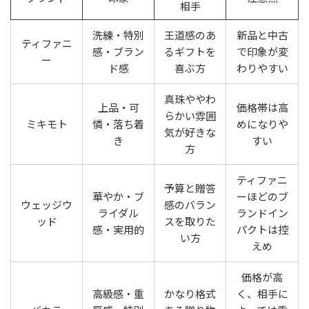
相手
洗練・特別
王道感のあ
新品と中古
ティファニ
感・ブラン
るギフトを
で印象が変
ー
ド感
喜ぶ方
わりやすい
真珠ややわ
上品・可
価格帯は高
らかい雰囲
ミキモト
憐・落ち着
めになりや
気が好きな
き
すい
方
ティファニ
予算と贈答
華やか・ブ
ーほどのブ
ウェッジウ
感のバラン
ライダル
ランドイン
ッド
スを取りた
感・実用的
パクトは控
い方
えめ
価格が高
高級感・重
かなり格式
く、相手に