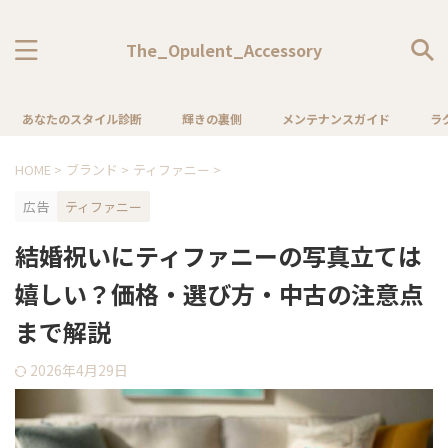
The_Opulent_Accessory
あなたのスタイル診断
輝きの裏側
メンテナンスガイド
ラ
HOME
>
ブランド
>
ティファニー
>
広告
ティファニー
結婚祝いにティファニーの写真立ては
嬉しい？価格・選び方・中古の注意点
まで解説
2026年4月29日