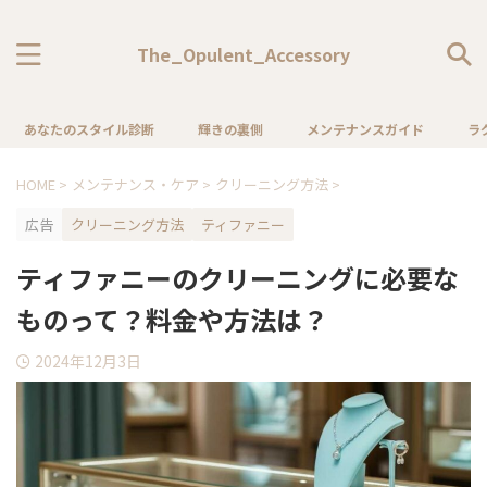
The_Opulent_Accessory
あなたのスタイル診断
輝きの裏側
メンテナンスガイド
ラ
HOME
>
メンテナンス・ケア
>
クリーニング方法
>
広告
クリーニング方法
ティファニー
ティファニーのクリーニングに必要な
ものって？料金や方法は？
2024年12月3日