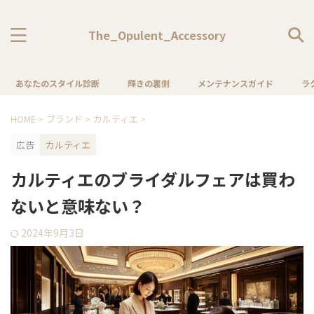
The_Opulent_Accessory
あなたのスタイル診断
輝きの裏側
メンテナンスガイド
ラ
HOME
>
ブランド
>
カルティエ
>
広告
カルティエ
カルティエのブライダルフェアは買わ
ないと意味ない？
2024年9月3日