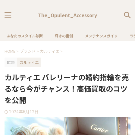
The_Opulent_Accessory
あなたのスタイル診断
輝きの裏側
メンテナンスガイド
ラ
HOME
>
ブランド
>
カルティエ
>
広告
カルティエ
カルティエ バレリーナの婚約指輪を売
るなら今がチャンス！高価買取のコツ
を公開
2024年6月12日