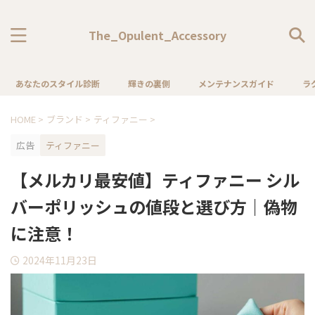
The_Opulent_Accessory
あなたのスタイル診断
輝きの裏側
メンテナンスガイド
ラ
HOME
>
ブランド
>
ティファニー
>
広告
ティファニー
【メルカリ最安値】ティファニー シル
バーポリッシュの値段と選び方｜偽物
に注意！
2024年11月23日