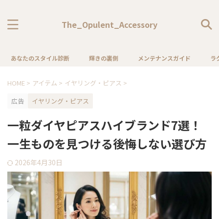
The_Opulent_Accessory
あなたのスタイル診断
輝きの裏側
メンテナンスガイド
ラ
HOME
>
アイテム
>
イヤリング・ピアス
>
広告
イヤリング・ピアス
一粒ダイヤピアスハイブランド7選！
一生ものを見つける後悔しない選び方
2026年4月30日