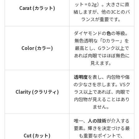
ット = 0.2g）。大きさに直
Carat (カラット)
結しますが、他の3Cとのバ
ランスが重要です。
ダイヤモンドの
色
の等級。
無色透明な「Dカラー」を
Color (カラー)
最高とし、Gランク以上で
あれば肉眼ではほぼ無色に
見えます。
透明度
を表し、内包物や傷
の少なさを示します。VSク
Clarity (クラリティ)
ラス以上であれば、肉眼で
内包物が見えることはあり
ません。
唯一、
人の技術
が介入する
要素。輝きを決定づける最
Cut (カット)
も重要なポイントで、